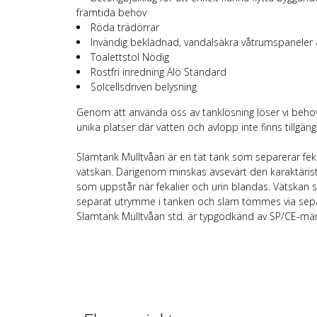
framtida behov
Röda trädörrar
Invändig beklädnad, vandalsäkra våtrumspaneler 
Toalettstol Nödig
Rostfri inredning Älö Standard
Solcellsdriven belysning
Genom att använda oss av tanklösning löser vi beho
unika platser där vatten och avlopp inte finns tillgängl
Slamtank Mulltvåan
är en tät tank som separerar feka
vätskan. Därigenom minskas avsevärt den karaktäristi
som uppstår när fekalier och urin blandas. Vätskan 
separat utrymme i tanken och slam tömmes via sepa
Slamtank Mulltvåan std. är typgodkänd av SP/CE-mär