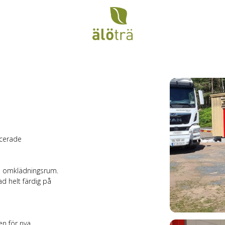
acerade
l omklädningsrum.
d helt färdig på
en för nya