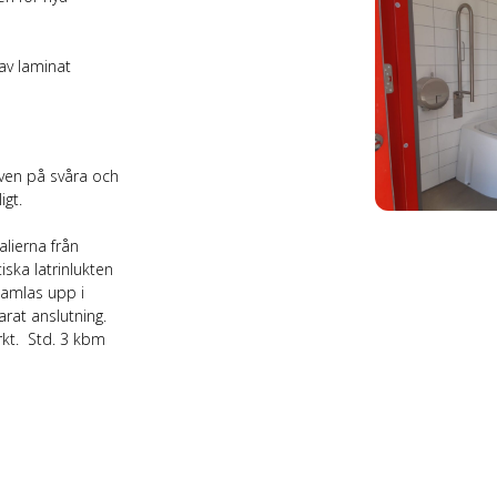
av laminat
ven på svåra och
igt.
lierna från
ska latrinlukten
samlas upp i
rat anslutning.
kt. Std. 3 kbm