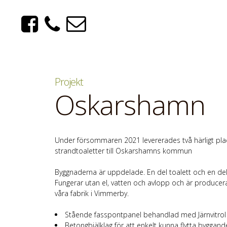
Oskarshamn
Under försommaren 2021 levererades två härligt pl
strandtoaletter till Oskarshamns kommun
Byggnaderna är uppdelade. En del toalett och en de
Fungerar utan el, vatten och avlopp och är producera
våra fabrik i Vimmerby.
Stående fasspontpanel behandlad med Järnvitrol
Betongbjälklag för att enkelt kunna flytta byggand