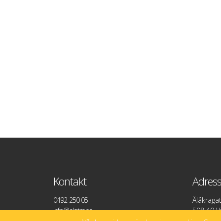
Kontakt
Adres
0492-250 05
Älåkraga
info@alotra.se
598 40 