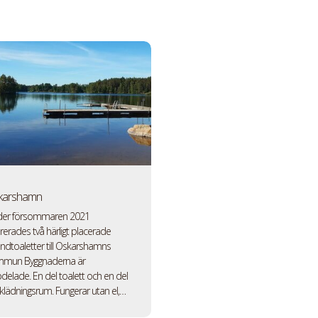
karshamn
er försommaren 2021
ererades två härligt placerade
andtoaletter till Oskarshamns
mun Byggnaderna är
delade. En del toalett och en del
lädningsrum. Fungerar utan el,…