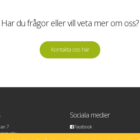
Har du frågor eller vill veta mer om oss?
Kontakta oss här
s
Sociala medier
tan 7
Facebook
Vimmerby