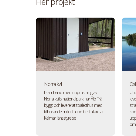
Fler projekt
Norra kvill
Os
I samband med upprustning av
Und
Norra kvills nationalpark har Älö Trä
lev
byggt och levererat toaletthus med
str
tillhörande miljöstation beställare är
kom
Kalmar länsstyrelse
upp
omk