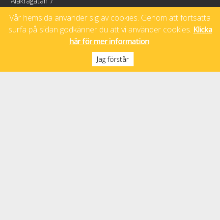
Älåkragatan 7
598 40 Vimmerby
Vår hemsida använder sig av cookies. Genom att fortsätta
surfa på sidan godkänner du att vi använder cookies.
Klicka
Sociala medier
här för mer information
.
Jag förstår
Facebook
Copyright © 2026 Alö Trä
En Smålandswebb från Webbpartner