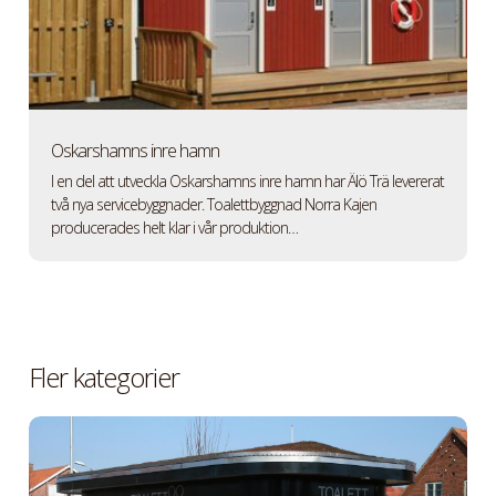
Oskarshamns inre hamn
I en del att utveckla Oskarshamns inre hamn har Älö Trä levererat
två nya servicebyggnader. Toalettbyggnad Norra Kajen
producerades helt klar i vår produktion…
Fler kategorier