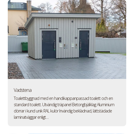
Vadstena
Toalettbyggnad med en handikappanpassad toalett och en
standard toalett. Utvändig träpanel Betongbjälklag Aluminium
dörrar i kund unik RAL kulör Invändig beklädnad, lättstädade
laminatväggar enligt…